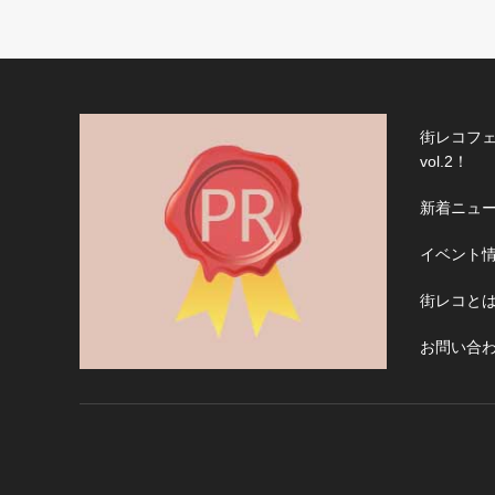
街レコフェ
vol.2！
新着ニュ
イベント
街レコと
お問い合