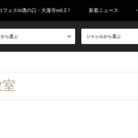
フェスin溝の口・大蓮寺vol.2！
新着ニュース
アから選ぶ
ジャンルから選ぶ
教室