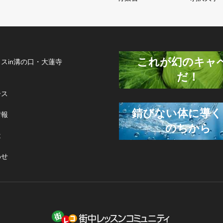
これが幻のキャ
スin溝の口・大蓮寺
だ！
ース
錆びない体に導く
情報
のちから
は
わせ