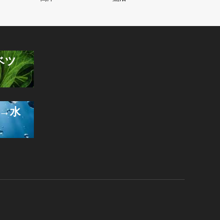
ベツ
→水