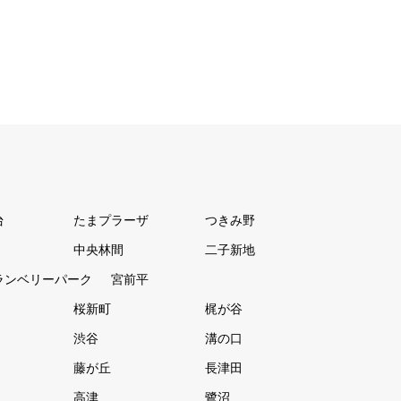
台
たまプラーザ
つきみ野
中央林間
二子新地
ランベリーパーク
宮前平
桜新町
梶が谷
渋谷
溝の口
藤が丘
長津田
高津
鷺沼