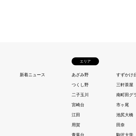
エリア
新着ニュース
あざみ野
すずかけ
つくし野
三軒茶屋
二子玉川
南町田グ
宮崎台
市ヶ尾
江田
池尻大橋
用賀
田奈
青葉台
駒沢大学