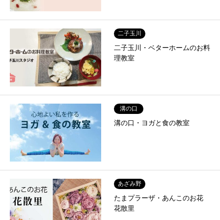
二子玉川
二子玉川・ベターホームのお料
理教室
溝の口
溝の口・ヨガと食の教室
あざみ野
たまプラーザ・あんこのお花
花散里