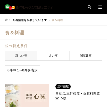
検索
新着情報を掲載しています
食＆料理
食＆料理
並べ替え条件
新しい順
古い順
閲覧数順
8件中 1〜8件を表示
三軒茶屋
青葉台/三軒茶屋・薬膳料理教
室 心味