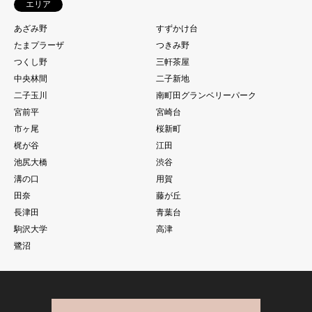
エリア
あざみ野
すずかけ台
たまプラーザ
つきみ野
つくし野
三軒茶屋
中央林間
二子新地
二子玉川
南町田グランベリーパーク
宮前平
宮崎台
市ヶ尾
桜新町
梶が谷
江田
池尻大橋
渋谷
溝の口
用賀
田奈
藤が丘
長津田
青葉台
駒沢大学
高津
鷺沼