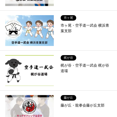
市ヶ尾
市ヶ尾・空手道一武会 横浜青
葉支部
梶が谷
梶が谷・空手道一武会 梶が谷
道場
藤が丘
藤が丘・龍拳会藤が丘支部