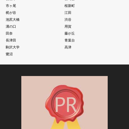
市ヶ尾
桜新町
梶が谷
江田
池尻大橋
渋谷
溝の口
用賀
田奈
藤が丘
長津田
青葉台
駒沢大学
高津
鷺沼