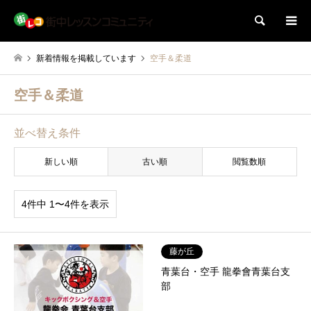
検索
新着情報を掲載しています
空手＆柔道
空手＆柔道
並べ替え条件
新しい順
古い順
閲覧数順
4件中 1〜4件を表示
藤が丘
青葉台・空手 龍拳會青葉台支
部