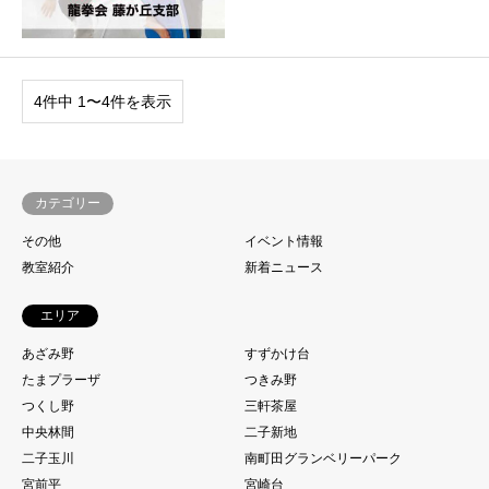
4件中 1〜4件を表示
カテゴリー
その他
イベント情報
教室紹介
新着ニュース
エリア
あざみ野
すずかけ台
たまプラーザ
つきみ野
つくし野
三軒茶屋
中央林間
二子新地
二子玉川
南町田グランベリーパーク
宮前平
宮崎台