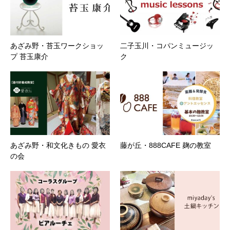
あざみ野・苔玉ワークショッ
二子玉川・コパンミュージッ
プ 苔玉康介
ク
あざみ野・和文化きもの 愛衣
藤が丘・888CAFE 麹の教室
の会