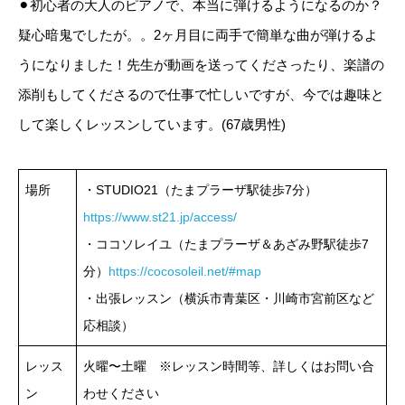
⚫︎初心者の大人のピアノで、本当に弾けるようになるのか？
疑心暗鬼でしたが。。2ヶ月目に両手で簡単な曲が弾けるよ
うになりました！先生が動画を送ってくださったり、楽譜の
添削もしてくださるので仕事で忙しいですが、今では趣味と
して楽しくレッスンしています。(67歳男性)
場所
・STUDIO21（たまプラーザ駅徒歩7分）
https://www.st21.jp/access/
・ココソレイユ（たまプラーザ＆あざみ野駅徒歩7
分）
https://cocosoleil.net/#map
・出張レッスン（横浜市青葉区・川崎市宮前区など
応相談）
レッス
火曜〜土曜 ※レッスン時間等、詳しくはお問い合
ン
わせください