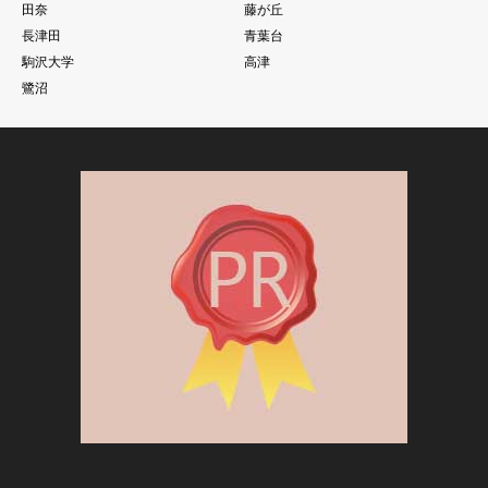
田奈
藤が丘
長津田
青葉台
駒沢大学
高津
鷺沼