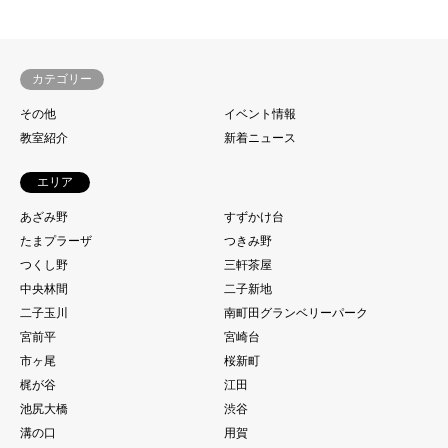
カテゴリー
その他
イベント情報
教室紹介
新着ニュース
エリア
あざみ野
すずかけ台
たまプラーザ
つきみ野
つくし野
三軒茶屋
中央林間
二子新地
二子玉川
南町田グランベリーパーク
宮前平
宮崎台
市ヶ尾
桜新町
梶が谷
江田
池尻大橋
渋谷
溝の口
用賀