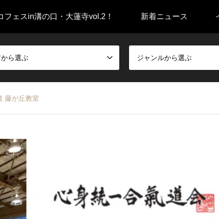
フェスin溝の口・大蓮寺vol.2！
新着ニュース
アから選ぶ
ジャンルから選ぶ
 藤が丘教室