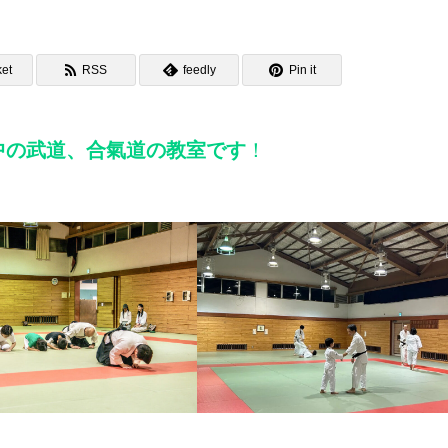
et
RSS
feedly
Pin it
中の武道、
合氣道の教室です
！