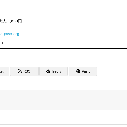
 1,850円
akagawa.org
om
et
RSS
feedly
Pin it