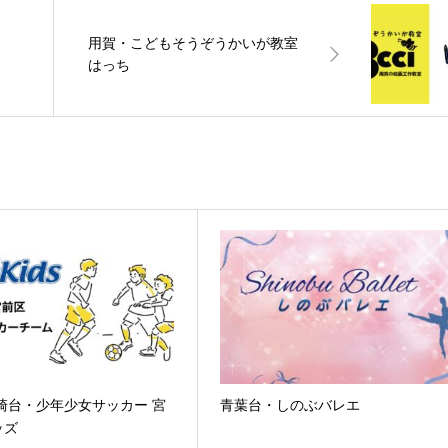
用賀・こどもそうぞうかいが教室
はっち
崎台・少年少女サッカー 宮
青葉台・しのぶバレエ
ッズ