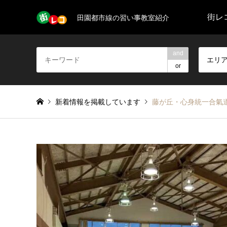
街レコ
田園都市線の習い事教室紹介
and
エリ
or
新着情報を掲載しています
藤が丘・心身統一合氣道