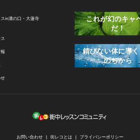
これが幻のキャ
スin溝の口・大蓮寺
だ！
ース
錆びない体に導く
情報
のちから
は
わせ
お問い合わせ
街レコとは
プライバシーポリシー