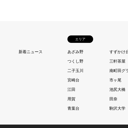
エリア
新着ニュース
あざみ野
すずかけ
つくし野
三軒茶屋
二子玉川
南町田グ
宮崎台
市ヶ尾
江田
池尻大橋
用賀
田奈
青葉台
駒沢大学