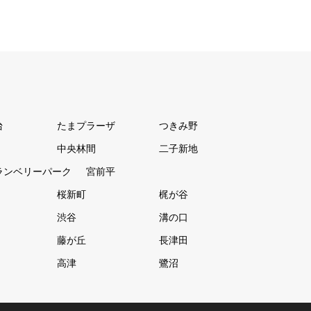
台
たまプラーザ
つきみ野
中央林間
二子新地
ランベリーパーク
宮前平
桜新町
梶が谷
渋谷
溝の口
藤が丘
長津田
高津
鷺沼