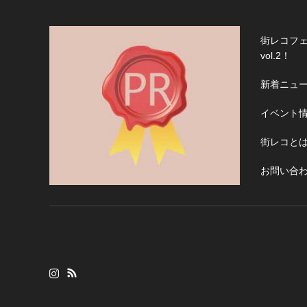
街レコフェ
vol.2！
新着ニュ
イベント
街レコと
お問い合