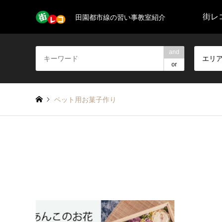
街レコ
田園都市線の習い事教室紹介
and
エリ
or
ペット用お菓子作り