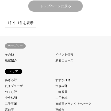
トップページに戻る
1件中 1件を表示
カテゴリー
その他
イベント情報
教室紹介
新着ニュース
エリア
あざみ野
すずかけ台
たまプラーザ
つきみ野
つくし野
三軒茶屋
中央林間
二子新地
二子玉川
南町田グランベリーパーク
宮前平
宮崎台