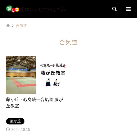
検索
合気道
合気道
藤が丘・心身統一合氣道 藤が
丘教室
藤が丘
2024.10.15