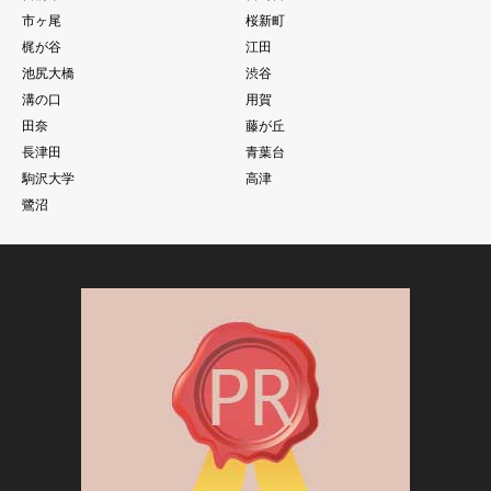
市ヶ尾
桜新町
梶が谷
江田
池尻大橋
渋谷
溝の口
用賀
田奈
藤が丘
長津田
青葉台
駒沢大学
高津
鷺沼