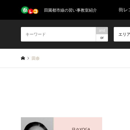
街レコ
田園都市線の習い事教室紹介
and
エリ
or
田奈