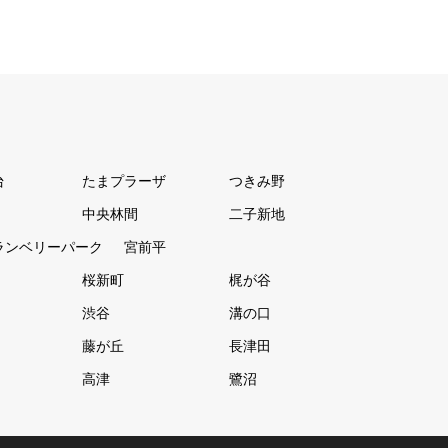
台
たまプラーザ
つきみ野
中央林間
二子新地
ランベリーパーク
宮前平
桜新町
梶が谷
渋谷
溝の口
藤が丘
長津田
高津
鷺沼