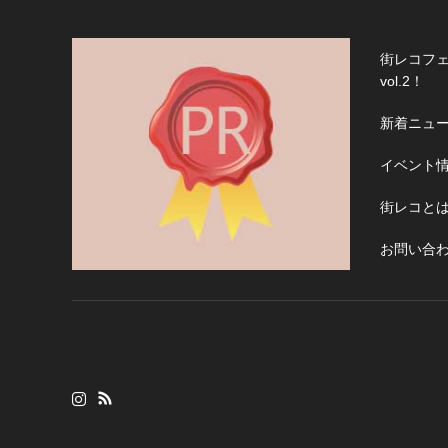
街レコフェ
vol.2！
新着ニュ
イベント
街レコと
お問い合