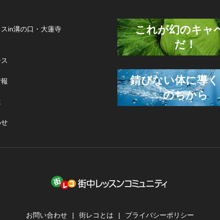
これが幻のキャ
スin溝の口・大蓮寺
だ！
ース
錆びない体に導く
情報
のちから
は
わせ
お問い合わせ
街レコとは
プライバシーポリシー