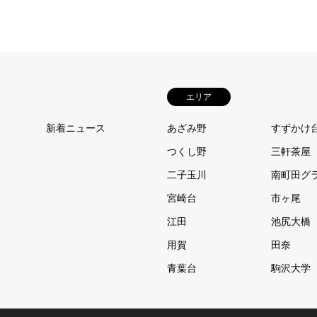
エリア
新着ニュース
あざみ野
すずかけ
つくし野
三軒茶屋
二子玉川
南町田グ
宮崎台
市ヶ尾
江田
池尻大橋
用賀
田奈
青葉台
駒沢大学