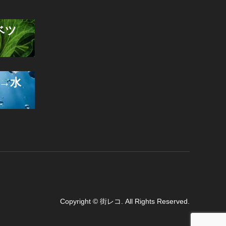
ベツ
→水
Copyright
©
街レコ
. All Rights Reserved.