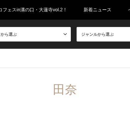
フェスin溝の口・大蓮寺vol.2！
新着ニュース
アから選ぶ
ジャンルから選ぶ
田奈