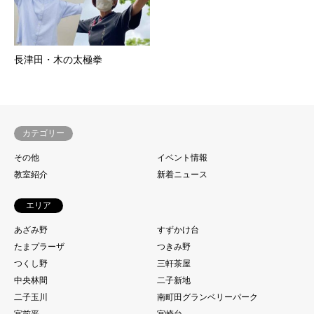
長津田・木の太極拳
カテゴリー
その他
イベント情報
教室紹介
新着ニュース
エリア
あざみ野
すずかけ台
たまプラーザ
つきみ野
つくし野
三軒茶屋
中央林間
二子新地
二子玉川
南町田グランベリーパーク
宮前平
宮崎台