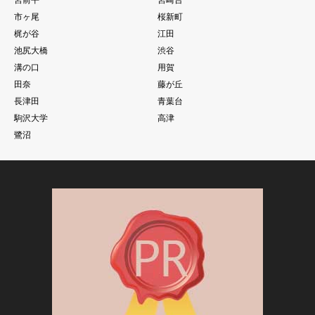
市ヶ尾
桜新町
梶が谷
江田
池尻大橋
渋谷
溝の口
用賀
田奈
藤が丘
長津田
青葉台
駒沢大学
高津
鷺沼