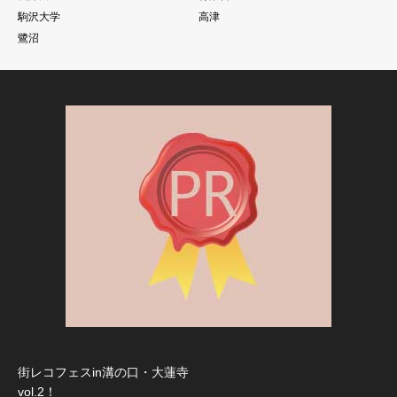
駒沢大学
高津
鷺沼
街レコフェスin溝の口・大蓮寺
vol.2！