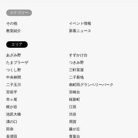
カテゴリー
その他
イベント情報
教室紹介
新着ニュース
エリア
あざみ野
すずかけ台
たまプラーザ
つきみ野
つくし野
三軒茶屋
中央林間
二子新地
二子玉川
南町田グランベリーパーク
宮前平
宮崎台
市ヶ尾
桜新町
梶が谷
江田
池尻大橋
渋谷
溝の口
用賀
田奈
藤が丘
長津田
青葉台