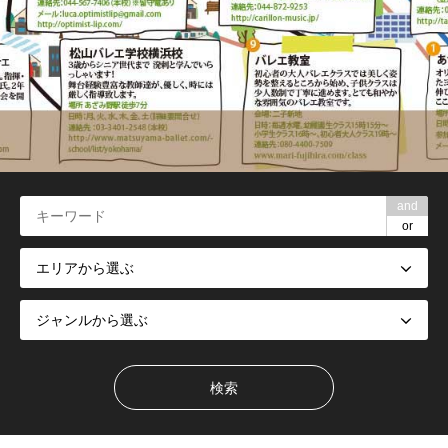
and
or