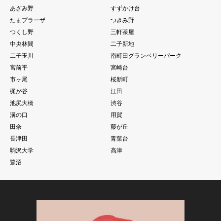
あざみ野
すずかけ台
たまプラーザ
つきみ野
つくし野
三軒茶屋
中央林間
二子新地
二子玉川
南町田グランベリーパーク
宮前平
宮崎台
市ヶ尾
桜新町
梶が谷
江田
池尻大橋
渋谷
溝の口
用賀
田奈
藤が丘
長津田
青葉台
駒沢大学
高津
鷺沼