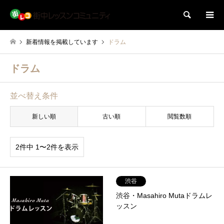
検索
新着情報を掲載しています
ドラム
ドラム
並べ替え条件
新しい順
古い順
閲覧数順
2件中 1〜2件を表示
渋谷
渋谷・Masahiro Mutaドラムレ
ッスン