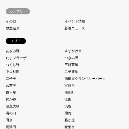
カテゴリー
その他
イベント情報
教室紹介
新着ニュース
エリア
あざみ野
すずかけ台
たまプラーザ
つきみ野
つくし野
三軒茶屋
中央林間
二子新地
二子玉川
南町田グランベリーパーク
宮前平
宮崎台
市ヶ尾
桜新町
梶が谷
江田
池尻大橋
渋谷
溝の口
用賀
田奈
藤が丘
長津田
青葉台