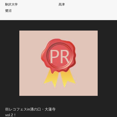
駒沢大学
高津
鷺沼
街レコフェスin溝の口・大蓮寺
vol.2！