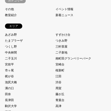
カテゴリー
その他
イベント情報
教室紹介
新着ニュース
エリア
あざみ野
すずかけ台
たまプラーザ
つきみ野
つくし野
三軒茶屋
中央林間
二子新地
二子玉川
南町田グランベリーパーク
宮前平
宮崎台
市ヶ尾
桜新町
梶が谷
江田
池尻大橋
渋谷
溝の口
用賀
田奈
藤が丘
長津田
青葉台
駒沢大学
高津