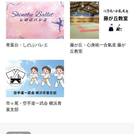
青葉台・しのぶバレエ
藤が丘・心身統一合氣道 藤が
丘教室
市ヶ尾・空手道一武会 横浜青
葉支部