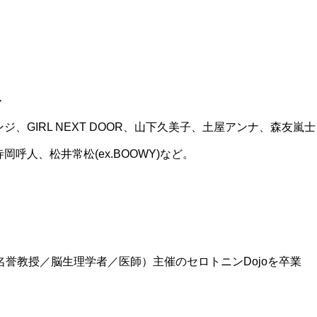
ト
ジ、GIRL NEXT DOOR、山下久美子、土屋アンナ、森友嵐士
S、寺岡呼人、松井常松(ex.BOOWY)など。
誉教授／脳生理学者／医師）主催のセロトニンDojoを卒業