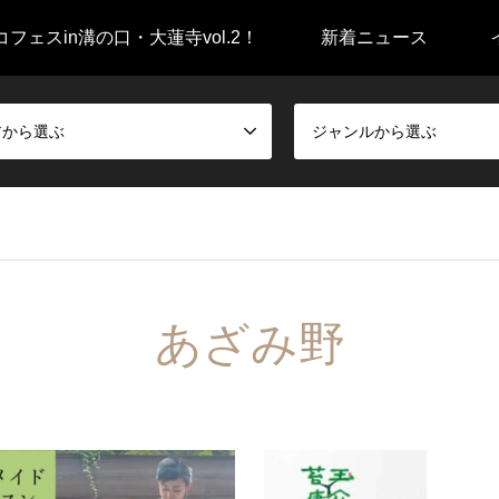
フェスin溝の口・大蓮寺vol.2！
新着ニュース
アから選ぶ
ジャンルから選ぶ
あざみ野