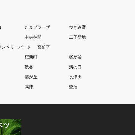
台
たまプラーザ
つきみ野
中央林間
二子新地
ランベリーパーク
宮前平
桜新町
梶が谷
渋谷
溝の口
藤が丘
長津田
高津
鷺沼
ベツ