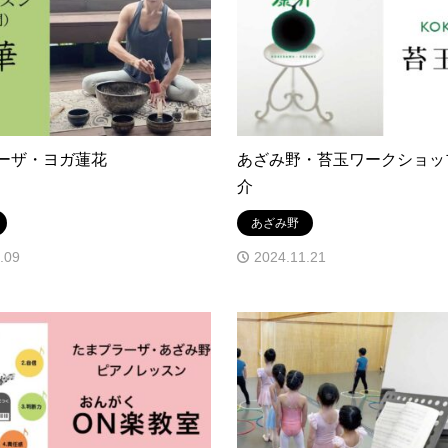
ーザ・ヨガ蓮花
あざみ野・苔玉ワークショッ
介
あざみ野
.09
2024.11.21