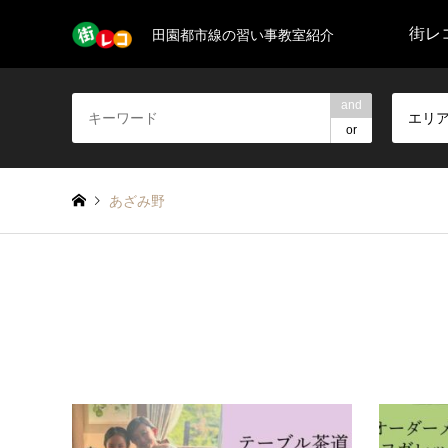
街レコ
田園都市線の習い事教室紹介
and
エリ
or
あざみ野