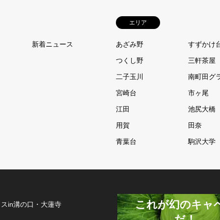
エリア
新着ニュース
あざみ野
すずかけ
つくし野
三軒茶屋
二子玉川
南町田グ
宮崎台
市ヶ尾
江田
池尻大橋
用賀
田奈
青葉台
駒沢大学
これが幻のキャ
スin溝の口・大蓮寺
だ！