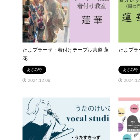
たまプラーザ・着付けテーブル茶道 蓮
たまプラ
花
あざみ野
あざみ野
2024.12.09
2024.12