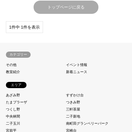
トップページに戻る
1件中 1件を表示
カテゴリー
その他
イベント情報
教室紹介
新着ニュース
エリア
あざみ野
すずかけ台
たまプラーザ
つきみ野
つくし野
三軒茶屋
中央林間
二子新地
二子玉川
南町田グランベリーパーク
宮前平
宮崎台