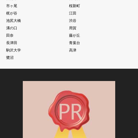
市ヶ尾
桜新町
梶が谷
江田
池尻大橋
渋谷
溝の口
用賀
田奈
藤が丘
長津田
青葉台
駒沢大学
高津
鷺沼